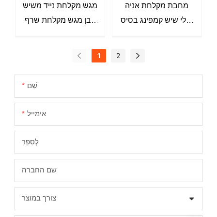
מחבת מקלחת אניה
מגש מקלחת נייד משיש
פולי שיש קמפינג בסיס
אבן מגש מקלחת שרף
מקלחת נייד מחבת
אבן
רצפת אבן מגש
1
2
מקלחת
שֵׁם
אימייל
לְסַפֵּר
שם החברה
צורך במוצר