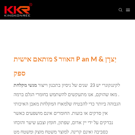
יַצרָן
&
M
an
P
האוור
מותאם אישית S
ספק
לקינגקונרי יש 23
שנים של ניסיון בתכנון וייצור
מגשי מקלחת
. מאז שהוקם, אנו מתעקשים להשתמש בחומרי הגלם ברמה
הגבוהה ביותר כדי להבטיח שלמארז המקלחת מאבן האיכותי
אין סדקים או בועות. החומרים אינם מושפעים כאשר
נבדקים על ידי יין אדום, שפתון, חומץ וצבע שיער והוכחו
כסביבה ואינם קרינה. למוצר משטח מוצק ומשטח מט