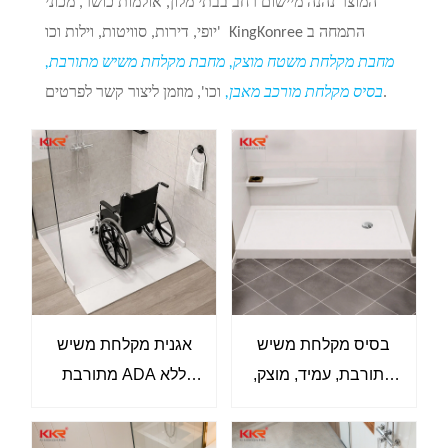
המוצר נהנה מיישום רחב בבתי מלון, אולמות כושר, מכוני
KingKonree התמחה ב
יופי, דירות, סוויטות, וילות וכו'
מחבת מקלחת משטח מוצק, מחבת מקלחת משיש מתורבת,
וכו', מוזמן ליצור קשר לפרטים.
בסיס מקלחת מורכב מאבן,
בסיס מקלחת משיש
אגנית מקלחת משיש
מתורבת, עמיד, מוצק,
מתורבת ADA ללא
עם רצפה נגד החלקה,
מחסומים לחדרי
זמין בגדלים מותאמים
אמבטיה נגישים