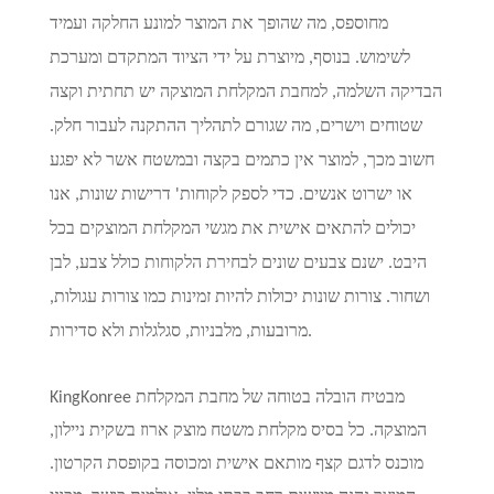
מחוספס, מה שהופך את המוצר למונע החלקה ועמיד
לשימוש. בנוסף, מיוצרת על ידי הציוד המתקדם ומערכת
הבדיקה השלמה, למחבת המקלחת המוצקה יש תחתית וקצה
שטוחים וישרים, מה שגורם לתהליך ההתקנה לעבור חלק.
חשוב מכך, למוצר אין כתמים בקצה ובמשטח אשר לא יפגע
או ישרוט אנשים. כדי לספק לקוחות' דרישות שונות, אנו
יכולים להתאים אישית את מגשי המקלחת המוצקים בכל
היבט. ישנם צבעים שונים לבחירת הלקוחות כולל צבע, לבן
ושחור. צורות שונות יכולות להיות זמינות כמו צורות עגולות,
מרובעות, מלבניות, סגלגלות ולא סדירות.
KingKonree מבטיח הובלה בטוחה של מחבת המקלחת
המוצקה. כל בסיס מקלחת משטח מוצק ארוז בשקית ניילון,
מוכנס לדגם קצף מותאם אישית ומכוסה בקופסת הקרטון.