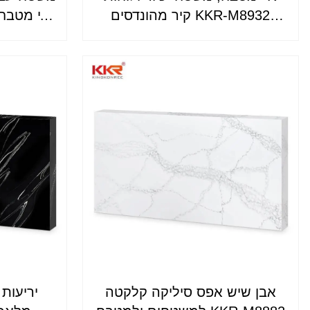
קיר מהונדסים KKR-M8932
אי מטבח 
ברמת מלון
משטח 
ב
אבן שיש אפס סיליקה קלקטה
יריעות