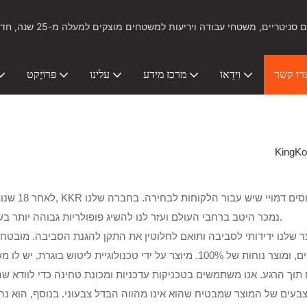
ל כלים סניטריים, משטחי עבודה ויריעות למשטחים מוצקים למעלה מ-25 שנה, חדשנות ביציקה ותרמופורמינג
רו קשר
וִידֵאוֹ
מרכז מידע
עלינו
פּרוֹיֶקט
KingKo
לאחר 18 שנות מסירות ופיתוח,
KKR-M8810 נמכר היטב ברחבי העולם ועזר לנו להשיג פופולריות גבוהה יותר בשוק.
ר שלנו ידידותי לסביבה ותואם לחלוטין את התקן להגנת הסביבה. מובטח 
ואינו מזיק לסביבה. המוצר אינו נחתך על ידי מכונות וכלים מתקדמים, ומוצר נוחות של 100%. מיוצר על ידי טכנולוגי
 תוך הרגע. אנו משתמשים בטכניקות עדכניות ומכונת טחינה כדי לוודא ש
צבעים של המוצר שמבטיח שהוא אינו מהווה הבדל צבעוני. בנוסף, הוא נה