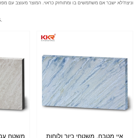
וניצח’לא ישבר אם משתמשים בו ומתוחזק כראוי. המוצר מעוצב עם מפרק
KKR’גיליון פ
איי מטבח, משטחי כיור ולוחות