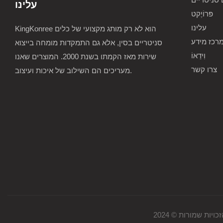
עלינו
פּרוֹיֶקט
עלינו
KingKonree הוא לא רק מותג מקצועי של כלים
רכז מידע
סניטריים בסין, אלא גם התמקדות מומחה בייצוא
וִידֵאוֹ
שירות מאז הקמתו בשנת 2000. המוצרים שאנו
צרו קשר
מעריכים הם השילוב של איכות ועיצוב.