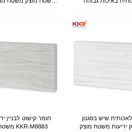
תית באיכות גבוהה
משטח מוצק משטח מוצק
KKR-M8823
אקריליק KKR-M8851
אכותית שיש בסגנון
חומר קישוט לבניין יר
ק יריעות משטח מוצק
משטח מוצק KKR-M8883