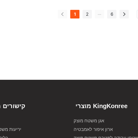
...
1
2
6
מוצרי KingKonree
קישורים 
אגן משטח מוצק
ארון איפור לאמבטיה
יריעות משט
טחי עבודה למטבח משטח מוצק
כלים