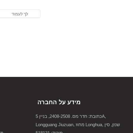
מידע על החברה
כתובת: חדר מס. 2408-2508, בניין 5A,
Longguang Jiuzuan, מחוז Longhua, שנזן, סין
מיקוד: 518131
מש