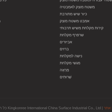
משטח מוצק לאמבטיה
כיור שיש מתורבת
אמבט משטח מוצק
מ
קירות מקלחת משיש תרבותי
שרפרף מקלחת
אביזרים
ברזים
נישה למקלחת
מגשי מקלחת
מַרְאָה
שֵׁרוּתִים
אתר
כל הזכויות שמורות © 2024 Kingkonree International China Surface Industrial Co., Ltd |