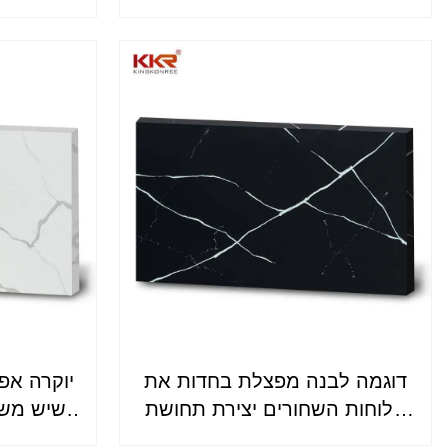
מלאכותית
מחי
דוגמה לבנה מפצלת בחדות את
הלוחות השחורים יצירת תחושת
שיש משט
חלל ברורה KKR-M8896
מטבח וחדר אמבטיה M069