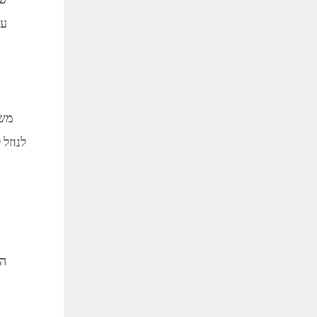
ישנ
עמ
משט
לנוזל
הע