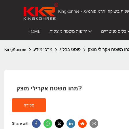
כלים סניטריים
יריעות משטח מוצקות
HOME
פוסט בבלוג
מרכז מידע
KingKonree
מהו משטח אקרילי מוצק?
חֲקִירָה
Share with: