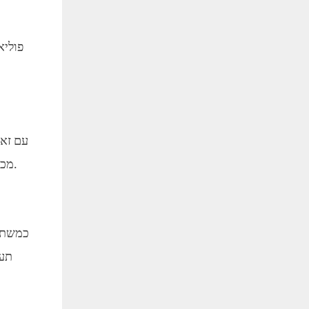
פוליא
עם זאת
מכיוון שהוא יכול להזיק בקלות מפני חום גבוה. התפרים של המשטח המוצק האקרילי אינם נראים, ואילו תפרי הפוליאסטר נראים.
כמשתמש
תער