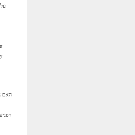
עלי
זה
שנ
האם נו
הפגיע