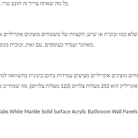
כל מה שאתה צריך זה חובב טרי, ואתה מוכן ללכת. אין צורך בטיפולים כימיים או זמן רב.
שלא כמו זכוכית או שיש, הקצוות של משטחים מוצקים אקריליים אי
מאתגר ועמיד בעומסים. עם זאת, זכוכית מנופצת יכולה להוות סכנה בטיחותית עבור בתים עם ילדים.
ים מוצקים אקריליים מציעים עמידות בחום בינונית בהשוואה למינ
אקריליק הוא 252 מעלות צלזיוס (122 מעלו