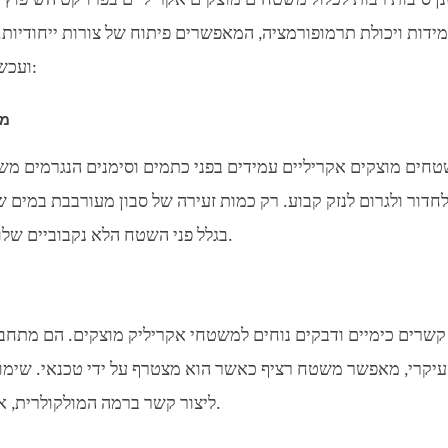
ן סיבות רבות לכלול משטחים מוצקים אקריליים בפרויקט השיפוץ
ידות ויכולת תרמופורמציה, המאפשרים פיתוח של צורות ייחודיות. 
ועכשוויים. להלן הסיבות העיקריות לבחור משטח אקרילי מוצק:
מש
חים מוצקים אקריליים עמידים בפני כתמים וסימנים הנגרמים מש
 לחדור ולגרום לנזק קבוע. רק כמות זעירה של סבון מעורבבת במים 
בגלל פני השטח הלא נקבוביים שלו, חיידקים ועובש אינם יכולים לצמוח, והניקוי הופך נוח.
קשרים כימיים ודבקים נוחים למשטחי אקריליק מוצקים. הם מתחבר
יקרי, מאפשר משטח רציף כאשר הוא מצטרף על ידי טכנאי. שימוש 
ליצור קשר ברמה המולקולרית, אשר לאחר מכן עובר ליטוש וגימור ליצירת מראה אחיד.