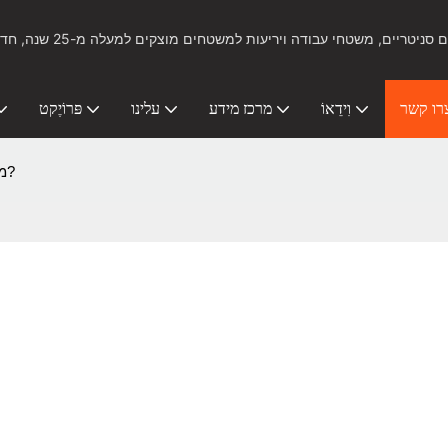
ל כלים סניטריים, משטחי עבודה ויריעות למשטחים מוצקים למעלה מ-25 שנה, חדשנות ביציקה ותרמופורמינג
רו קשר
וִידֵאוֹ
מרכז מידע
עלינו
פּרוֹיֶקט
מהו משטח אקרילי מוצק?