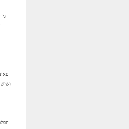
מתק
א
הפלת