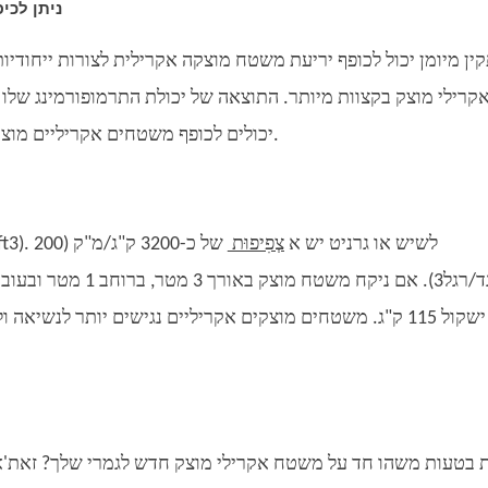
ניתן לכי
ין מיומן יכול לכופף יריעת משטח מוצקה אקרילית לצורות ייחודיות
קרילי מוצק בקצוות מיותר. התוצאה של יכולת התרמופורמינג שלו 
יכולים לכופף משטחים אקריליים מוצקים לצורות ועיצובים ייחודיים שאי אפשר אחרת באבן.
לחומר אקרילי יש צפיפות של כ-1500 ק"ג/מ"ק (94lb/ft3). לשיש או גרניט יש א
צְפִיפוּת
של כ-3200 ק"ג/מ"ק (200
ושיש ישקול 115 ק"ג. משטחים מוצקים אקריליים נגישים יותר ל
 בטעות משהו חד על משטח אקרילי מוצק חדש לגמרי שלך? זאת'אין ב