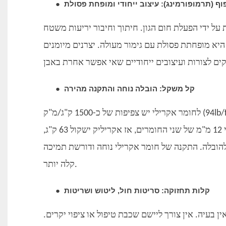
פוף (תרמופורמינג): עיצוב ייחודי ומופחת פסולת
●
 על ידי הפעלת חום הגון. חיתוך וחיבור יריעות משטח
היא מופחתת פסולת עם גימור מעולה. יצרנים מיומנים
קל משקל: הובלה נוחה והתקנה מהירה
●
פאונד/רגל3). אם ניקח משטח מוצק באורך 3 מטר, ברוחב 1 מטר ובעובי 12 מ"מ של שני החומרים, אז אקריליק ישקול 63 ק"ג,
נשיאה ולהובלה. התקנה של חומר אקרילי נוחה ודורשת תמיכה
קלה יותר.
קלות תחזוקה: סריטות חול, ליטוש ושריטות
●
עיה. אין צורך ליישם שכבת טיפול או ציפוי יקרים.