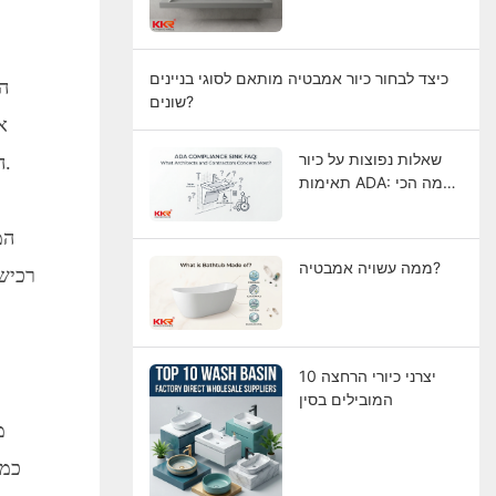
ארוכים
כיצד לבחור כיור אמבטיה מותאם לסוגי בניינים
ה
שונים?
א
שאלות נפוצות על כיור
הגלם שלך. זה'חומר עמיד, ידידותי לתקציב ואסתטי שמגיע ביריעות כדי לספק מבנה מושלם וחסר תפרים שמדבר על מודרניות.
תאימות ADA: מה הכי
מדאיג אדריכלים
וקבלנים?
המ
ממה עשויה אמבטיה?
רכישת
10 יצרני כיורי הרחצה
המובילים בסין
כמת