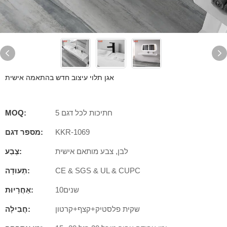
אגן תלוי עיצוב חדש בהתאמה אישית
5 חתיכות לכל דגם
MOQ:
KKR-1069
מספר דגם:
לבן, צבע מותאם אישית
צֶבַע:
CE & SGS & UL & CUPC
תְעוּדָה:
שנים10
אַחֲרָיוּת:
שקית פלסטיק+קצף+קרטון
חֲבִילָה: