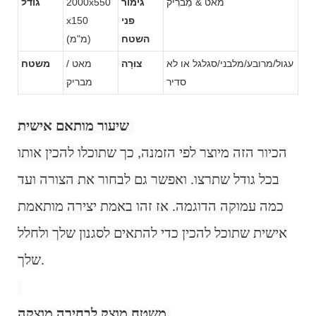
מאט & מַברִיק
גימור
2000x550
גודל
פני
x150
השטח
(מ"מ)
עגול/מרובע/מלבני/סגלגל או לא
צוּרָה
מאט /
משטח
סדיר
מבריק
שיעור מותאם אישית:
הכיור הזה מיוצר לפי הזמנה, כך שתוכלו להכין אותו
בכל גודל שתרצו. ואפשר גם לבחור את הצורה ועד
כמה עמוקה הדוגמה. אז זהו באמת יצירה מותאמת
אישית שתוכל להכין כדי להתאים לסגנון שלך ולחלל
שלך.
משטח מוצק לבחירה מוצקה: