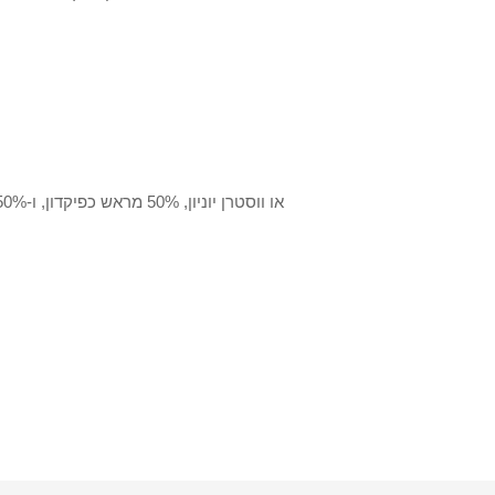
T/T או ווסטרן יוניון, 50% מראש כפיקדון, ו-50% יתרה ששולמה לפני המסירה