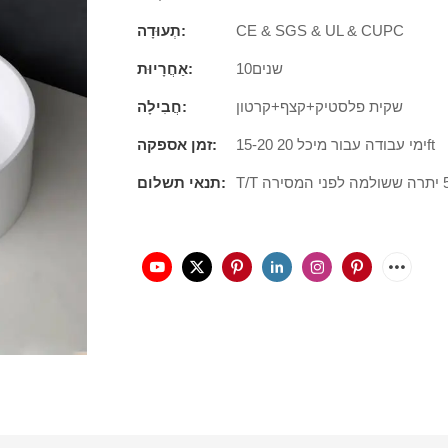
CE & SGS & UL & CUPC
תְעוּדָה:
שנים10
אַחֲרָיוּת:
שקית פלסטיק+קצף+קרטון
חֲבִילָה:
15-20 ימי עבודה עבור מיכל 20ft
זמן אספקה:
תנאי תשלום: