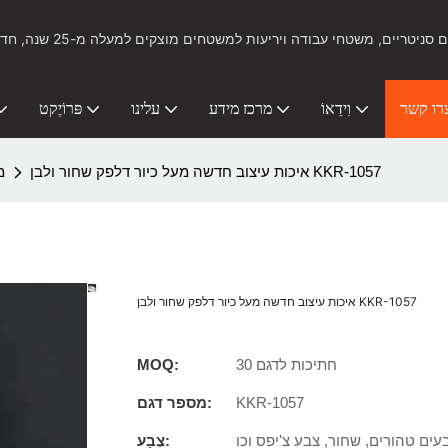
ל כלים סניטריים, משטחי עבודה ויריעות למשטחים מוצקים למעלה מ-25 שנה, חדשנות ביציקה ותרמופורמינג
רו קשר
וִידֵאוֹ
מרכז מידע
עלינו
פּרוֹיֶקט
איכות עיצוב חדשה מעל כיור דלפק שחור ולבן KKR-1057
מ
איכות עיצוב חדשה מעל כיור דלפק שחור ולבן KKR-1057
30 חתיכות לדגם
MOQ:
KKR-1057
מספר דגם:
צֶבַע: