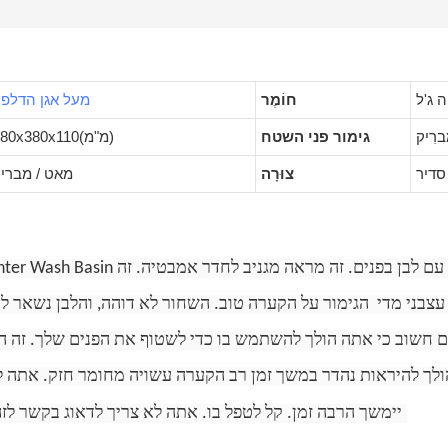
 ג'ל
חוֹמֶר
מעל אגן הדלפ
רִיק
גימור פני השטח
580x380x110(מ"מ)
סדיר
צוּרָה
מאט / מברי
KingKonree Above Counter Wash Basin הוא תפיסה חדשה ש
 עצבני מדי
הגימור על הקערה טוב. השחור לא דוהה, והלבן נשאר לב
 חשוב כי אתה הולך להשתמש בו כדי לשטוף את הפנים שלך. זה הו
 הולך להיראות נהדר במשך זמן רב הקערה עשויה מחומר חזק. אתה ל
יימשך הרבה זמן. קל לטפל בו. אתה לא צריך לדאוג בקשר לזה. זה הולך להיראות נהדר.