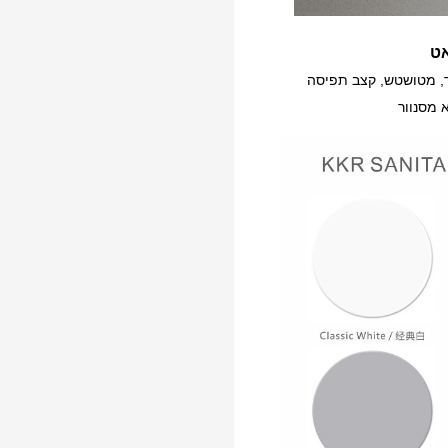
ט
, מטושטש, קצב תפיסה