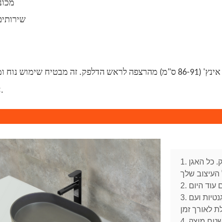
•מכונ
•שירותי
גובה הדלפק המומלץ עבור אגן זה מעל הדלפק הוא 34-36 אינץ' (86-91 ס"מ) מהרצפה לראש הדלפק. ז
חדר אמבטיה סטנדרטיות.
1. אגן אטרקטיבי זה מעל הדלפק עשוי ממבנה משטח מוצק. כל האגן
3. משטח מוצק זה מעל כיור הדלפק יוסיף נופך של אלגנטיות ועם
4. הבא סגנון ואלגנטיות לחדר האמבטיה שלך עם משטח מוצק