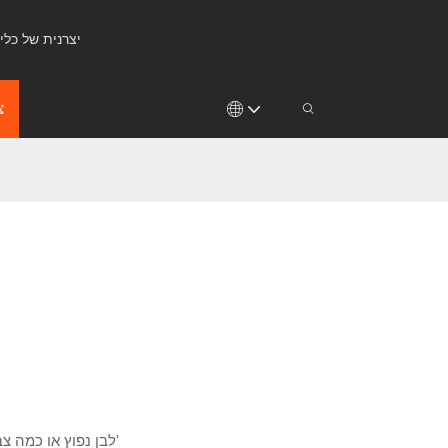
KingKonree - יצרנית ש
צ
לבן נפוץ או כמה צבעים טהורים, שחור, צבע צ'יפס וכו'