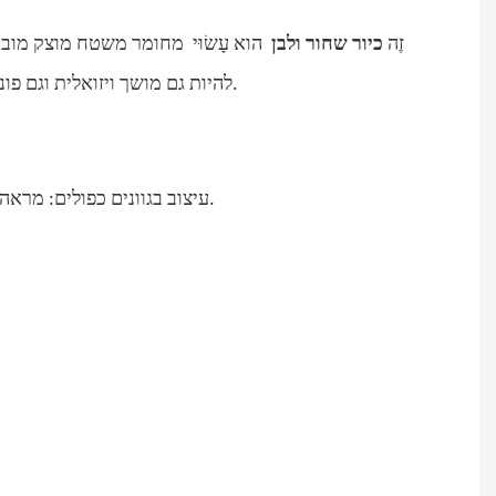
זֶה
כיור שחור ולבן
הוא
עָשׂוּי
מחומר משטח מוצק מובחר,
להיות גם מושך ויזואלית וגם פונקציונלי מאוד, מה שהופך אותו לבחירה אידיאלית עבור אלה שמעריכים גם סגנון וגם ביצועים.
• עיצוב בגוונים כפולים: מראה חיצוני שחור מודגש מנוגד להפליא עם פנים לבן וטהור, ויוצר מראה דרמטי ומושך את העין.